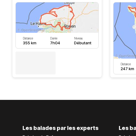
Distance
Durée
Niveau
355 km
7h04
Débutant
Distance
247 km
Les balades par les experts
Les ba