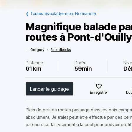
❮
Toutes les balades moto Normandie
Magnifique balade par
routes à Pont-d'Ouilly
Gregory
•
3 roadbooks
Distance
Durée
Niv
61 km
59min
Dé
Lancer le guidage
Enregistrer
Dup
Plein de petites routes passage dans les bois campa
absolument. Je trajet peut être effectué par des ce
parcours se fait vraiment à la cool pour pouvoir prof