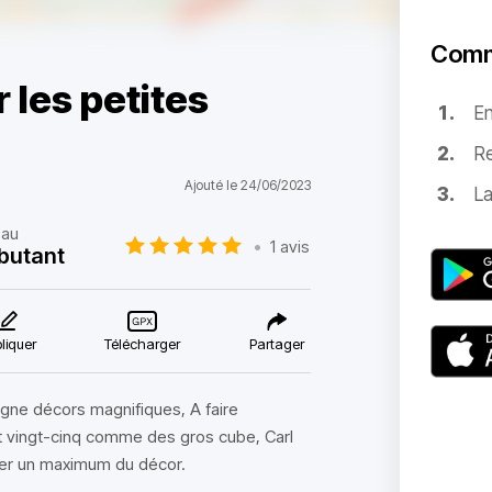
Comm
 les petites
E
Re
Ajouté le 24/06/2023
La
eau
•
1 avis
butant
liquer
Télécharger
Partager
gne décors magnifiques, A faire
nt vingt-cinq comme des gros cube, Carl
iter un maximum du décor.