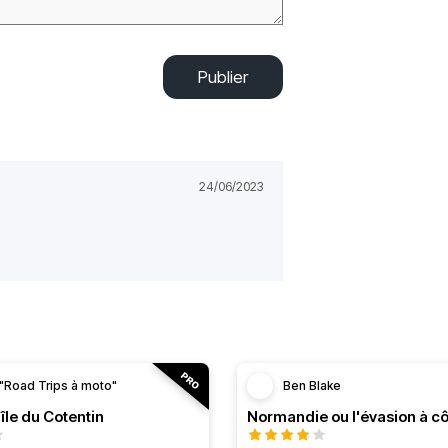
Publier
24/06/2023
"Road Trips à moto"
Ben Blake
île du Cotentin