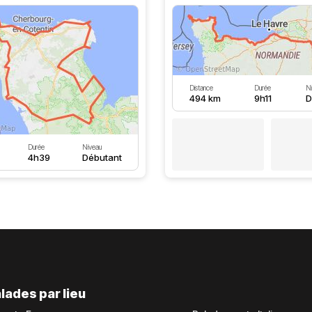
Distance
Durée
N
494 km
9h11
D
Durée
Niveau
4h39
Débutant
lades par lieu