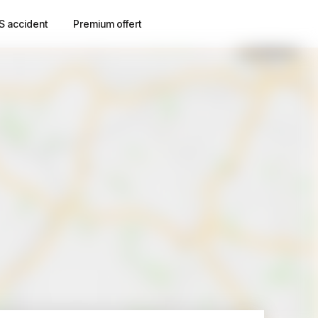
S accident
Premium offert