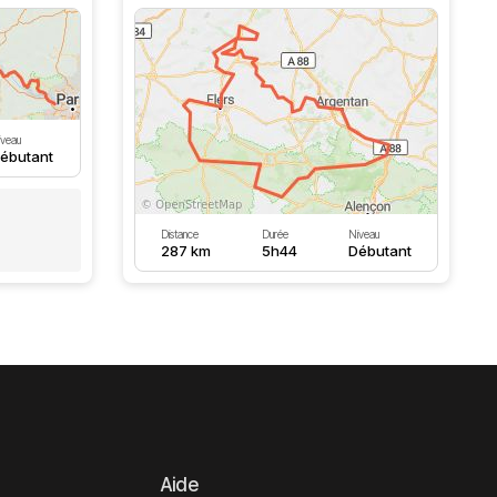
iveau
ébutant
Distance
Durée
Niveau
287 km
5h44
Débutant
Aide