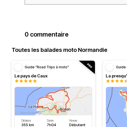
0 commentaire
Toutes les balades moto Normandie
Guide "Road Trips à moto"
Guide 
Le pays de Caux
La presqu'
Distance
Durée
Niveau
355 km
7h04
Débutant