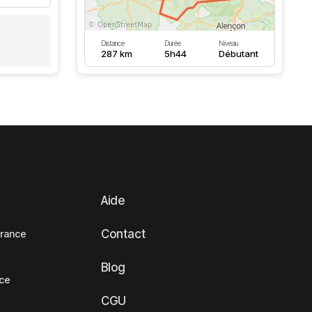
Distance
Durée
Niveau
287 km
5h44
Débutant
Aide
Contact
France
Blog
nce
CGU