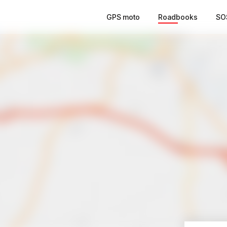
GPS moto
Roadbooks
SO