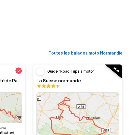
Toutes les balades moto Normandie
Guide "Road Trips à moto"
Normandie ou l'évasion à côté de Paris
La Suisse normande
iveau
ébutant