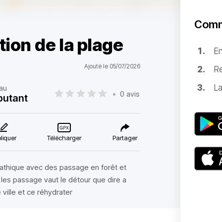
Comm
tion de la plage
E
Ajouté le 05/07/2026
Re
La
au
•
0 avis
butant
liquer
Télécharger
Partager
athique avec des passage en forêt et
 les passage vaut le détour que dire a
 ville et ce réhydrater