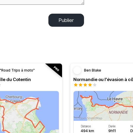
Publier
"Road Trips à moto"
Ben Blake
île du Cotentin
Distance
Durée
N
494 km
9h11
D