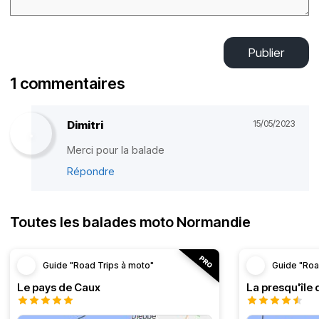
Publier
1 commentaires
Dimitri
15/05/2023
Merci pour la balade
Répondre
Toutes les balades moto Normandie
Guide "Road Trips à moto"
Guide "Roa
Le pays de Caux
La presqu'île 