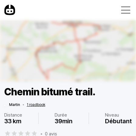
Chemin bitumé trail.
Martin
•
1 roadbook
Distance
Durée
Niveau
33 km
39min
Débutant
•
0 avis