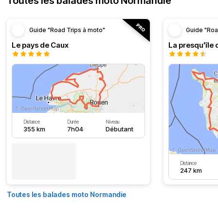
Toutes les balades moto Normandie
Guide "Road Trips à moto"
Guide "Roa
Le pays de Caux
La presqu'île 
Distance
Durée
Niveau
355 km
7h04
Débutant
Distance
247 km
Toutes les balades moto Normandie