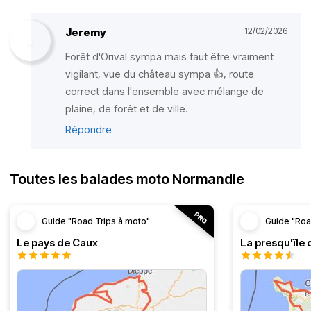
Jeremy
12/02/2026
Forêt d'Orival sympa mais faut être vraiment
vigilant, vue du château sympa 👍, route
correct dans l'ensemble avec mélange de
plaine, de forêt et de ville.
Répondre
Toutes les balades moto Normandie
Guide "Road Trips à moto"
Guide "Roa
Le pays de Caux
La presqu'île 