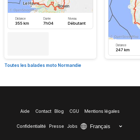
Distance
Durée
Niveau
355 km
7h04
Débutant
Distance
247 km
Toutes les balades moto Normandie
Aide
Contact
Blog
CGU
Mentions légales
Confidentialité
Presse
Jobs