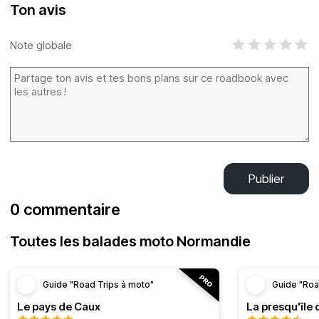
Ton avis
Note globale
Publier
0 commentaire
Toutes les balades moto Normandie
Guide "Road Trips à moto"
Guide "Roa
Le pays de Caux
La presqu'île 