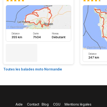
Distance
Durée
Niveau
355 km
7h04
Débutant
Distance
247 km
Toutes les balades moto Normandie
Aide
Contact
Blog
CGU
Mentions légales