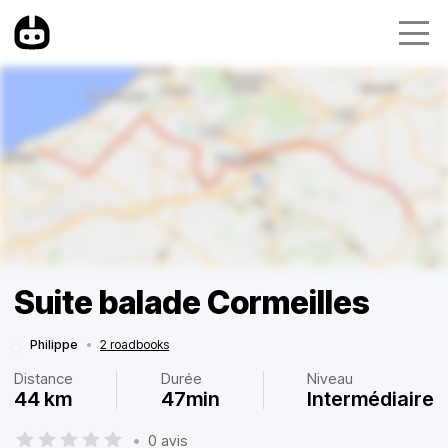
Suite balade Cormeilles
Philippe
•
2 roadbooks
Distance
Durée
Niveau
44 km
47min
Intermédiaire
•
0 avis