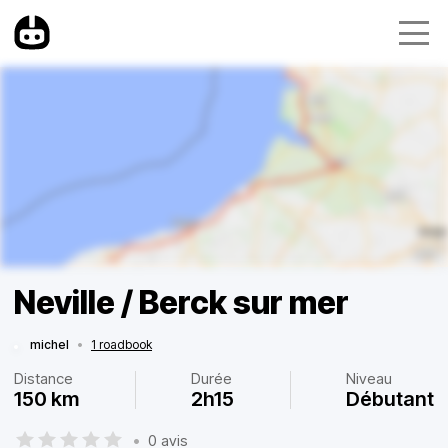
Neville / Berck sur mer
michel
•
1 roadbook
Distance
Durée
Niveau
150 km
2h15
Débutant
•
0 avis