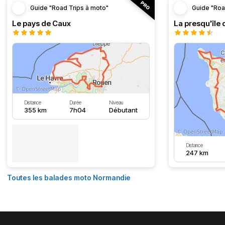
Guide "Road Trips à moto"
Guide "Roa
Le pays de Caux
La presqu'île 
Distance
Durée
Niveau
355 km
7h04
Débutant
Distance
247 km
Toutes les balades moto Normandie