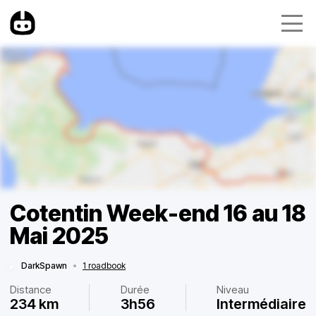
Cotentin Week-end 16 au 18
Mai 2025
DarkSpawn
•
1 roadbook
Distance
Durée
Niveau
234 km
3h56
Intermédiaire