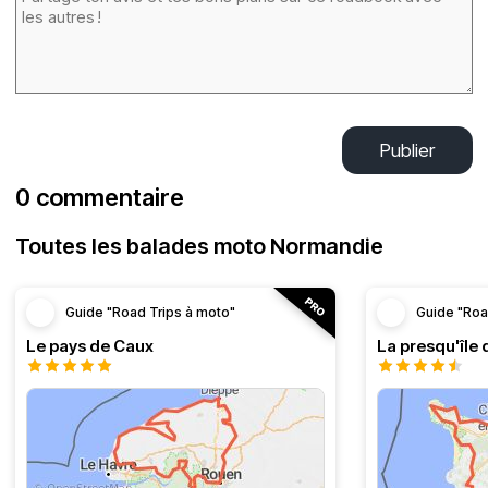
Publier
0 commentaire
Toutes les balades moto Normandie
Guide "Road Trips à moto"
Guide "Roa
Le pays de Caux
La presqu'île 