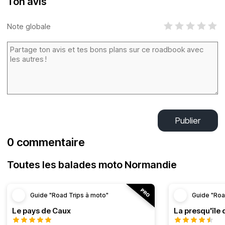
Ton avis
Note globale
Publier
0 commentaire
Toutes les balades moto Normandie
Guide "Road Trips à moto"
Guide "Roa
Le pays de Caux
La presqu'île 