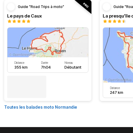
Guide "Road Trips à moto"
Guide "Roa
Le pays de Caux
La presqu'île 
Distance
Durée
Niveau
355 km
7h04
Débutant
Distance
247 km
Toutes les balades moto Normandie