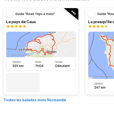
Guide "Road Trips à moto"
Guide "Roa
Le pays de Caux
La presqu'île 
Distance
Durée
Niveau
355 km
7h04
Débutant
Distance
247 km
Toutes les balades moto Normandie