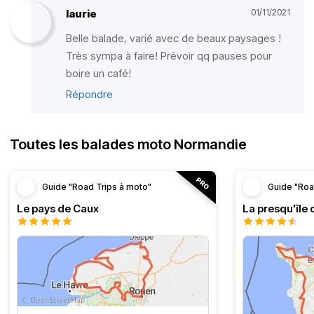
laurie
01/11/2021
Belle balade, varié avec de beaux paysages !
Très sympa à faire! Prévoir qq pauses pour
boire un café!
Répondre
Toutes les balades moto Normandie
Guide "Road Trips à moto"
Guide "Roa
Le pays de Caux
La presqu'île 