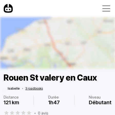
Rouen St valery en Caux
Isabelle
•
3 roadbooks
Distance
Durée
Niveau
121 km
1h47
Débutant
•
0 avis