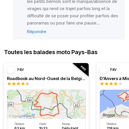
les petits bémols sont le manque/absence de
virages qui rend ce trajet parfois long et la
difficulté de se poser pour profiter parfois des
panoramas ou pour faire une pause...
Répondre
Toutes les balades moto Pays-Bas
P&V
P&V
Roadbook au Nord-Ouest de la Belgique, boucle à Lommel
D'Anvers à M
Distance
Durée
Niveau
Distance
63 km
1h33
Débutant
218 km