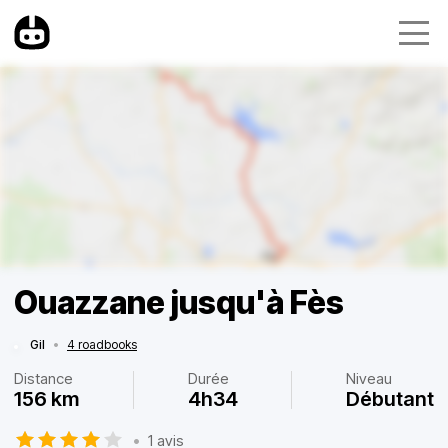
Ouazzane jusqu'à Fès
Gil
•
4 roadbooks
Distance
Durée
Niveau
156 km
4h34
Débutant
•
1 avis