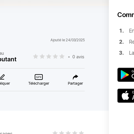
Comm
E
Ajouté le 24/03/2025
Re
La
au
•
0 avis
utant
liquer
Télécharger
Partager
sages