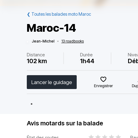
❮
Toutes les balades moto Maroc
Maroc-14
Jean-Michel
•
13 roadbooks
Distance
Durée
Nive
102 km
1h44
Déb
Lancer le guidage
Enregistrer
Dup
Avis motards sur la balade
État des routes
Pay