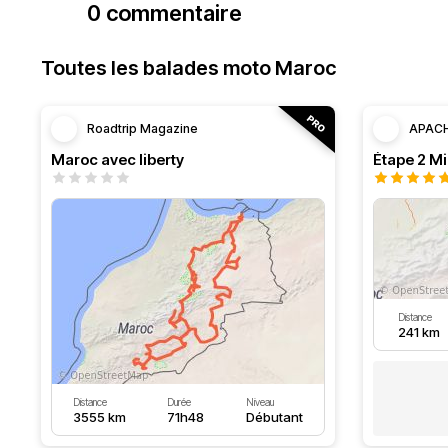
0 commentaire
Toutes les balades moto Maroc
Roadtrip Magazine
APAC
Maroc avec liberty
Distance
241 km
Distance
Durée
Niveau
3555 km
71h48
Débutant