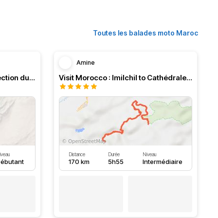
Toutes les balades moto Maroc
Amine
Étape 1 Meknes a Midelt direction du désert du Saharien
Visit Morocco : Imilchil to Cathédrale Imsfrane
iveau
Distance
Durée
Niveau
ébutant
170 km
5h55
Intermédiaire