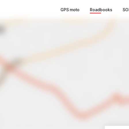
GPS moto
Roadbooks
SO