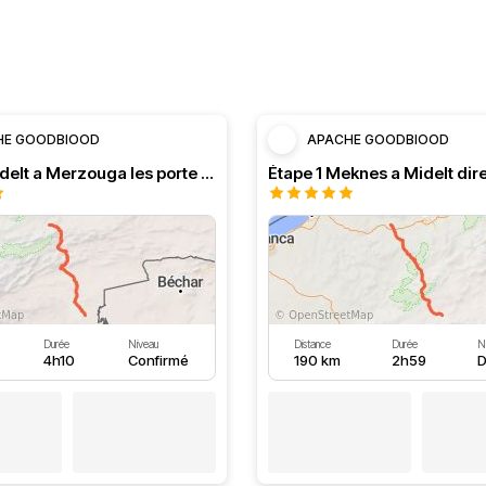
HE GOODBlOOD
APACHE GOODBlOOD
Étape 2 Midelt a Merzouga les porte du désert
Durée
Niveau
Distance
Durée
N
4h10
Confirmé
190 km
2h59
D