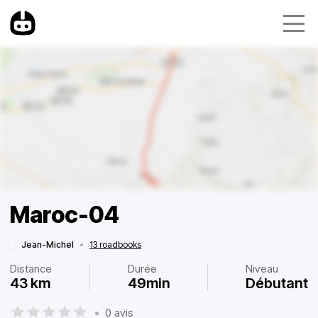
Maroc-04
Jean-Michel
•
13 roadbooks
Distance
Durée
Niveau
43 km
49min
Débutant
•
0 avis