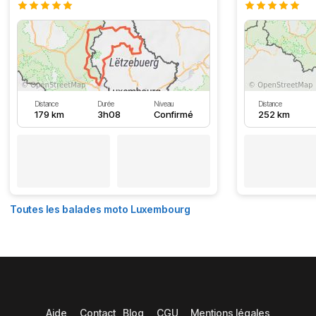
Distance
Durée
Niveau
Distance
179 km
3h08
Confirmé
252 km
Toutes les balades moto Luxembourg
Aide
Contact
Blog
CGU
Mentions légales