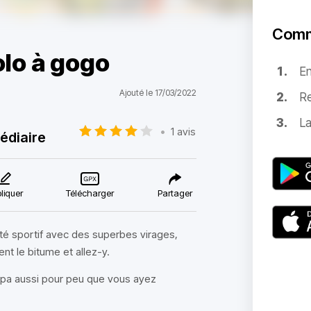
Comm
olo à gogo
E
Ajouté le 17/03/2022
Re
La
•
1 avis
édiaire
liquer
Télécharger
Partager
té sportif avec des superbes virages,
nt le bitume et allez-y.
ympa aussi pour peu que vous ayez