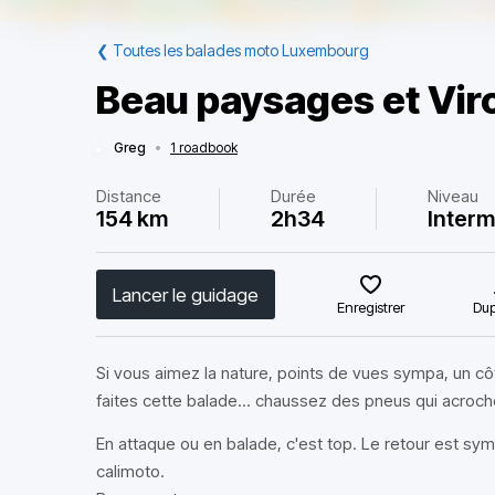
❮
Toutes les balades moto Luxembourg
Beau paysages et Vir
Greg
•
1 roadbook
Distance
Durée
Niveau
154 km
2h34
Interm
Lancer le guidage
Enregistrer
Dup
Si vous aimez la nature, points de vues sympa, un cô
faites cette balade... chaussez des pneus qui acroche
En attaque ou en balade, c'est top. Le retour est s
calimoto.