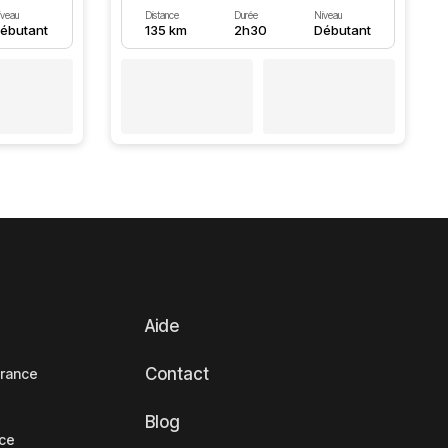
iveau
Distance
Durée
Niveau
ébutant
135 km
2h30
Débutant
Aide
Contact
France
Blog
nce