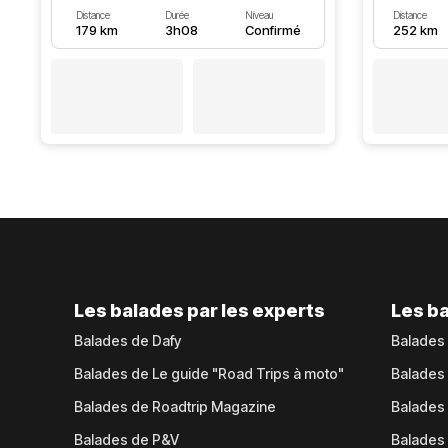
Distance
Durée
Niveau
Distance
179 km
3h08
Confirmé
252 km
Les balades par les experts
Les ba
Balades de Dafy
Balades
Balades de Le guide "Road Trips à moto"
Balades
Balades de Roadtrip Magazine
Balades 
Balades de P&V
Balades