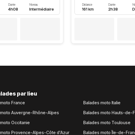
Durée
Niveau
Distance
Durée
N
4h08
Intermédiaire
161 km
2h38
D
lades par lieu
 moto France
Balades moto Italie
 moto Auvergne-Rhône-Alpes
Balades moto Hauts-de-
moto Occitanie
Balades moto Toulouse
 moto Provence-Alpes-Côte d'Azur
Balades moto Île-de-Fra