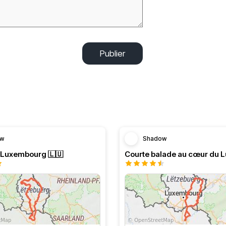
Publier
ow
Shadow
 Luxembourg 🇱🇺