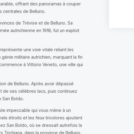
arable, offrant des panoramas à couper
 centrales de Belluno.
rovinces de Trévise et de Belluno. Sa
mée autrichienne en 1918, fut un exploit
eprésente une voie vitale reliant les
 génie militaire autrichien, marquant la fin
e commence à Vittorio Veneto, une ville qui
ction de Belluno. Après avoir dépassé
t de ses célèbres lacs, puis continuez
o San Boldo.
ute impeccable qui vous mène à un
ls étroits et les feux tricolores ajoutent
nez San Boldo, où se dressait autrefois la
 Trichiana, dans la province de Belluno,