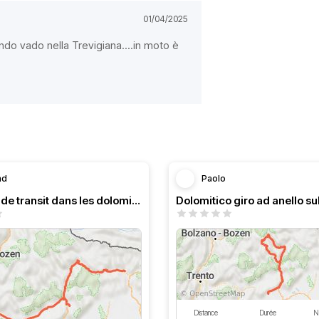
01/04/2025
do vado nella Trevigiana....in moto è
nd
Paolo
Une étape de transit dans les dolomites
Distance
Durée
N