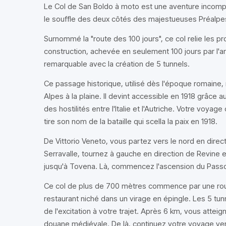
Le Col de San Boldo à moto est une aventure incomp
le souffle des deux côtés des majestueuses Préalpes
Surnommé la "route des 100 jours", ce col relie les p
construction, achevée en seulement 100 jours par l'ar
remarquable avec la création de 5 tunnels.
Ce passage historique, utilisé dès l'époque romaine, r
Alpes à la plaine. Il devint accessible en 1918 grâce au
des hostilités entre l'Italie et l'Autriche. Votre voyag
tire son nom de la bataille qui scella la paix en 1918.
De Vittorio Veneto, vous partez vers le nord en dire
Serravalle, tournez à gauche en direction de Revine e
jusqu'à Tovena. Là, commencez l'ascension du Pass
Ce col de plus de 700 mètres commence par une ro
restaurant niché dans un virage en épingle. Les 5 tunne
de l'excitation à votre trajet. Après 6 km, vous atteig
douane médiévale. De là, continuez votre voyage vers