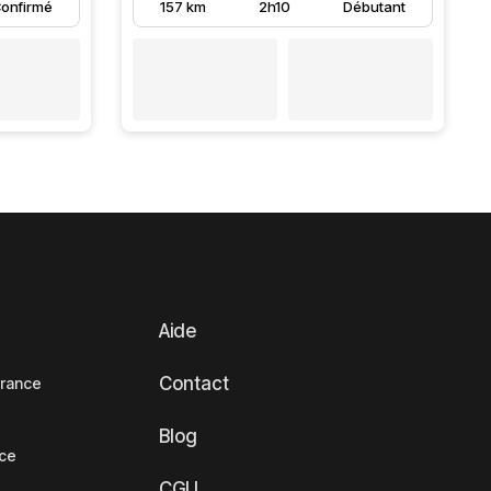
onfirmé
157 km
2h10
Débutant
Aide
Contact
France
Blog
nce
CGU