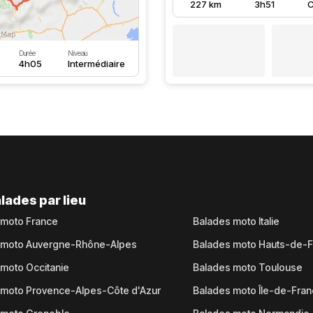
227 km
3h51
C
Durée
Niveau
4h05
Intermédiaire
lades par lieu
 moto France
Balades moto Italie
 moto Auvergne-Rhône-Alpes
Balades moto Hauts-de-
moto Occitanie
Balades moto Toulouse
 moto Provence-Alpes-Côte d'Azur
Balades moto Île-de-Fra