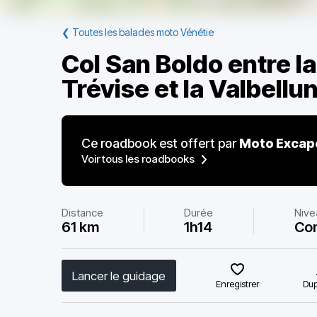
❮
Toutes les balades moto Vénétie
Col San Boldo entre la
Trévise et la Valbellu
Ce roadbook est offert par
Moto Excap
Voir tous les roadbooks
Distance
Durée
Nive
61 km
1h14
Co
Lancer le guidage
Enregistrer
Dup