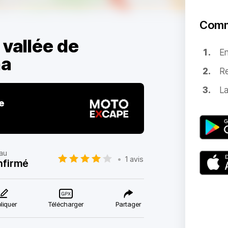
Comm
 vallée de
E
na
Re
La
e
au
•
1 avis
nfirmé
liquer
Télécharger
Partager