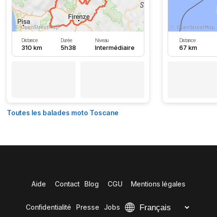
Distance
Durée
Niveau
Distance
310 km
5h38
Intermédiaire
67 km
Toutes les balades moto Toscane
Aide
Contact
Blog
CGU
Mentions légales
Confidentialité
Presse
Jobs