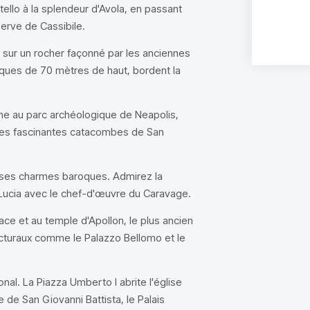
ello à la splendeur d'Avola, en passant
serve de Cassibile.
 sur un rocher façonné par les anciennes
iques de 70 mètres de haut, bordent la
ine au parc archéologique de Neapolis,
 les fascinantes catacombes de San
et ses charmes baroques. Admirez la
a Lucia avec le chef-d'œuvre du Caravage.
ce et au temple d'Apollon, le plus ancien
tecturaux comme le Palazzo Bellomo et le
al. La Piazza Umberto I abrite l'église
e de San Giovanni Battista, le Palais