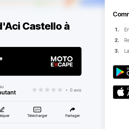
Comm
 d'Aci Castello à
E
Re
La
e
au
•
0 avis
utant
liquer
Télécharger
Partager