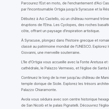
Parcourez l'Est en moto, de l'enchantement d'Aci Cast
par l'incontournable Ortigia jusqu'à Syracuse et la Ré
Débutez à Aci Castello, où un château normand trône
éruptions de l'Etna. Les Cyclopes, des roches basalt
côte, offrant un paysage d'inspiration artistique.
À Syracuse, plongez dans l'histoire grecque et roma
classé au patrimoine mondial de l'UNESCO. Explorez
Giovanni, une merveille souterraine.
L'île d'Ortigia vous accueille avec la Fonte Aretusa 
cathédrale, le Palazzo Vermexio, et l'église de Sant
Continuez le long de la mer jusqu'au château de Mania
temple dorique de Sicile. Explorez les trésors archi
Palazzo Chiaramonte.
Avola vous séduira avec son centre historique hexagon
de San Nicolò et le palais Pignatelli. Découvrez l'églis