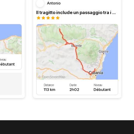
Antonio
Il tragitto include un passaggio tra i boschi molto suggesti
iveau
ébutant
Distance
Durée
Niveau
113 km
2h02
Débutant