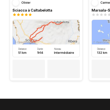
Olivier
Carme
Sciacca à Caltabelotta
Marsala-S
Distance
Durée
Niveau
Distance
51 km
1h14
Intermédiaire
132 km