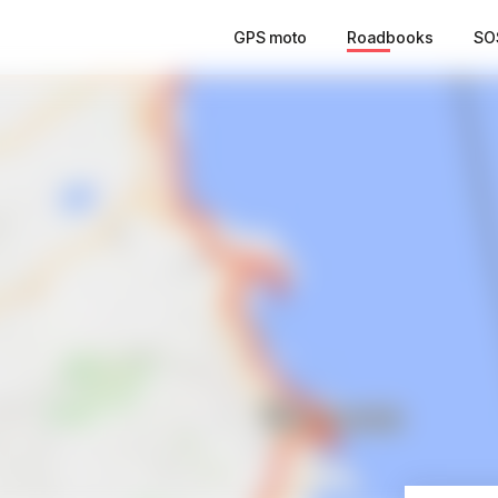
GPS moto
Roadbooks
SO