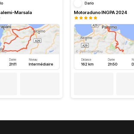
lo
Dario
alemi-Marsala
Motoraduno INGPA 2024
Durée
Niveau
Distance
Durée
N
2h11
Intermédiaire
162 km
2h50
D