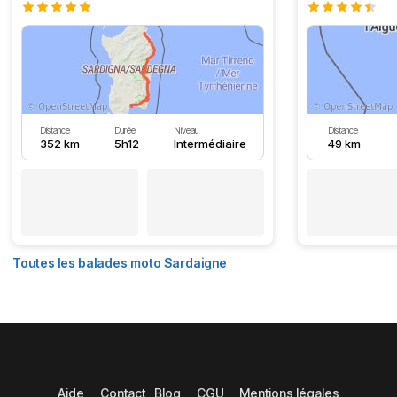
Distance
Durée
Niveau
Distance
352 km
5h12
Intermédiaire
49 km
Toutes les balades moto Sardaigne
Aide
Contact
Blog
CGU
Mentions légales