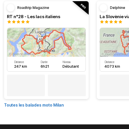
Roadtrip Magazine
Delphine
RT n°28 - Les lacs italiens
Distance
Durée
Niveau
Distance
247 km
6h21
Débutant
4073 km
Toutes les balades moto Milan