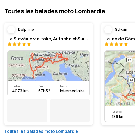
Toutes les balades moto Lombardie
Delphine
Sylvain
La Slovènie via Italie, Autriche et Suisse
Le lac de Côme
Distance
Durée
Niveau
4073 km
67h52
Intermédiaire
Distance
186 km
Toutes les balades moto Lombardie