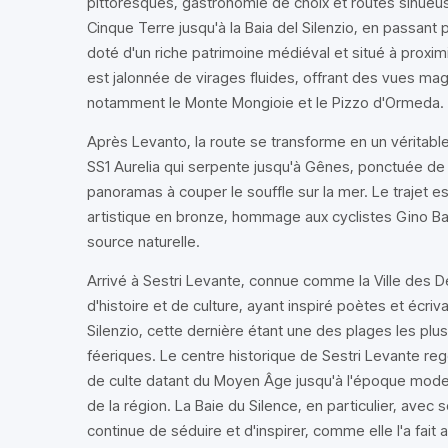
pittoresques, gastronomie de choix et routes sinue
Cinque Terre jusqu'à la Baia del Silenzio, en passant 
doté d'un riche patrimoine médiéval et situé à proxi
est jalonnée de virages fluides, offrant des vues mag
notamment le Monte Mongioie et le Pizzo d'Ormeda.
Après Levanto, la route se transforme en un véritable
SS1 Aurelia qui serpente jusqu'à Gênes, ponctuée d
panoramas à couper le souffle sur la mer. Le trajet 
artistique en bronze, hommage aux cyclistes Gino Bar
source naturelle.
Arrivé à Sestri Levante, connue comme la Ville des 
d'histoire et de culture, ayant inspiré poètes et écriva
Silenzio, cette dernière étant une des plages les plus
féeriques. Le centre historique de Sestri Levante reg
de culte datant du Moyen Âge jusqu'à l'époque moder
de la région. La Baie du Silence, en particulier, avec s
continue de séduire et d'inspirer, comme elle l'a fait