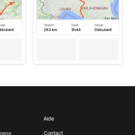
veau
Distance
Durée
Niveau
ébutant
263 km
3h44
Débutant
Aide
Contact
France