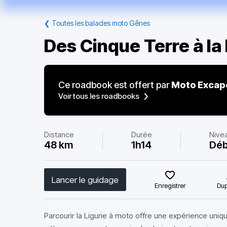
❮
Toutes les balades moto Gênes
Des Cinque Terre à la
Ce roadbook est offert par
Moto Excap
Voir tous les roadbooks
Distance
Durée
Nive
48 km
1h14
Déb
Lancer le guidage
Enregistrer
Dup
Parcourir la Ligurie à moto offre une expérience uni