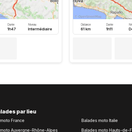
Durée
Niveau
Distance
Durée
Ni
1h47
Intermédiaire
61 km
1h11
D
lades par lieu
 moto France
Balades moto Italie
 moto Auvergne-Rhône-Alpes
Balades moto Hauts-de-