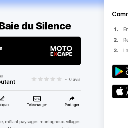
Comm
 Baie du Silence
E
Re
e
La
au
•
0 avis
utant
liquer
Télécharger
Partager
que, mêlant paysages montagneux, villages