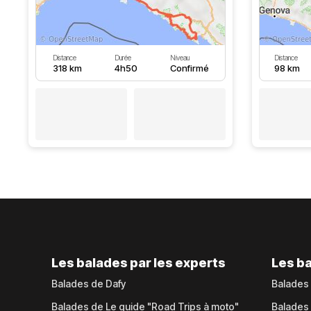
Distance
Durée
Niveau
Distance
318 km
4h50
Confirmé
98 km
Les balades par les experts
Les ba
Balades de Dafy
Balades
Balades de Le guide "Road Trips à moto"
Balades