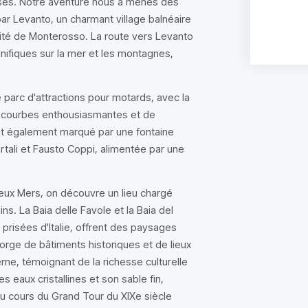
uses. Notre aventure nous a menés des
par Levanto, un charmant village balnéaire
mité de Monterosso. La route vers Levanto
nifiques sur la mer et les montagnes,
 parc d'attractions pour motards, avec la
e courbes enthousiasmantes et de
est également marqué par une fontaine
tali et Fausto Coppi, alimentée par une
Deux Mers, on découvre un lieu chargé
ins. La Baia delle Favole et la Baia del
 prisées d'Italie, offrent des paysages
orge de bâtiments historiques et de lieux
ne, témoignant de la richesse culturelle
es eaux cristallines et son sable fin,
 au cours du Grand Tour du XIXe siècle