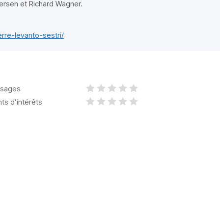
dersen et Richard Wagner.
rre-levanto-sestri/
sages
nts d’intérêts