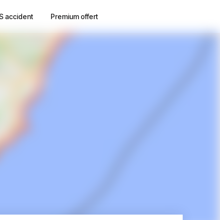
S accident
Premium offert