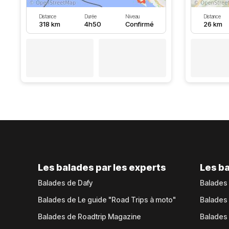
Distance
Durée
Niveau
Distance
318 km
4h50
Confirmé
26 km
Les balades par les experts
Les ba
Balades de Dafy
Balades
Balades de Le guide "Road Trips à moto"
Balades
Balades de Roadtrip Magazine
Balades 