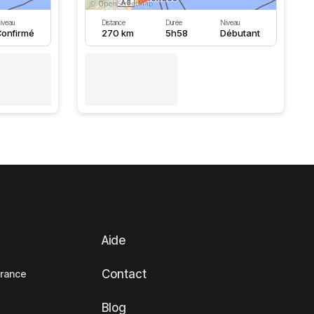
iveau
Distance
Durée
Niveau
onfirmé
270 km
5h58
Débutant
Aide
Contact
France
Blog