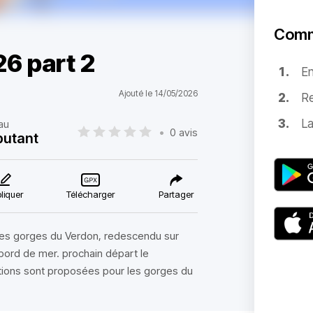
Comm
26 part 2
E
Ajouté le 14/05/2026
Re
La
au
•
0 avis
utant
liquer
Télécharger
Partager
 les gorges du Verdon, redescendu sur
 bord de mer. prochain départ le
ions sont proposées pour les gorges du