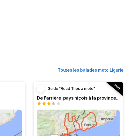
Toutes les balades moto Ligurie
Guide "Road Trips à moto"
De l'arrière-pays niçois à la province de l'Imperia