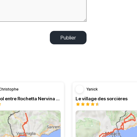
Publier
Christophe
Yanick
Route de col entre Rochetta Nervina et Menton
Le village des sorcières