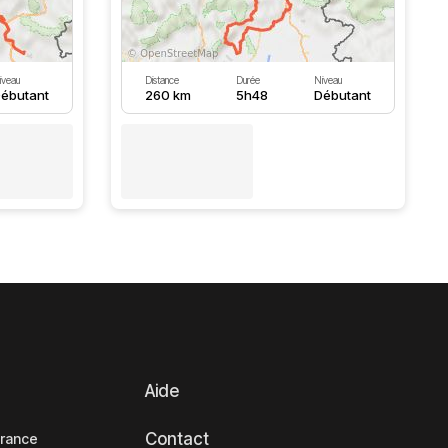
iveau
Distance
Durée
Niveau
ébutant
260 km
5h48
Débutant
Aide
Contact
France