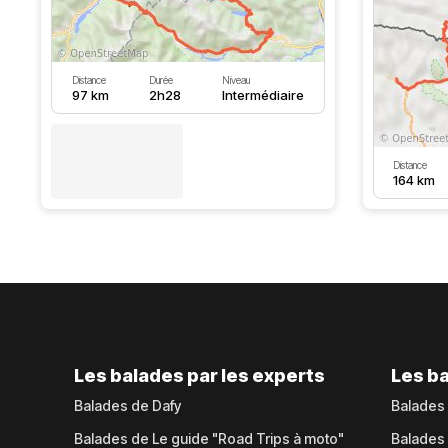
Distance
Durée
Niveau
97 km
2h28
Intermédiaire
Distance
164 km
Les balades par les experts
Les ba
Balades de Dafy
Balades
Balades de Le guide "Road Trips à moto"
Balades