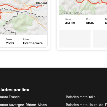
Distance
Durée
N
313 km
5h35
D
Durée
Niveau
2h30
Intermédiaire
lades par lieu
 moto France
Balades moto Italie
 moto Auvergne-Rhône-Alpes
Balades moto Hauts-de-