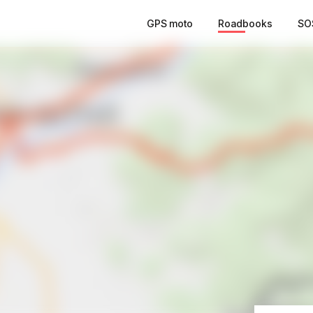
GPS moto
Roadbooks
SO