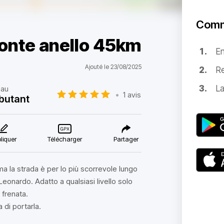
Comm
onte anello 45km
E
Ajouté le 23/08/2025
Re
La
eau
•
1 avis
butant
liquer
Télécharger
Partager
ma la strada è per lo più scorrevole lungo
 Leonardo. Adatto a qualsiasi livello solo
 frenata.
 di portarla.