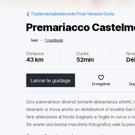
❮
Toutes les balades moto Friuli-Venezia Giulia
Premariacco Castelm
Ivan
•
1 roadbook
Distance
Durée
Niv
43 km
52min
Dé
Lancer le guidage
Enregistrer
Dup
Giro panoramico diversii tornanti abbastanza stretti, 
itinerario si trova anche un distributore in località San
fare attenzione al fondo bagnato e foglie in curva o in
Se avete una buona macchina fotografica vale la pena