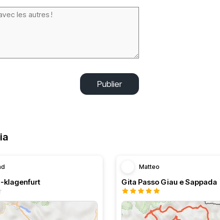
Publier
ia
nd
Matteo
-klagenfurt
Gita Passo Giau e Sappada