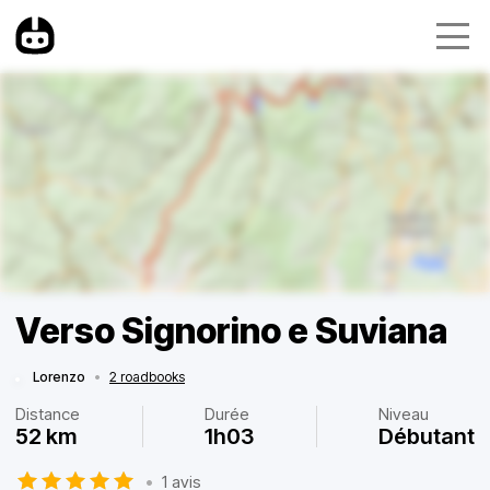
Verso Signorino e Suviana
Lorenzo
•
2 roadbooks
Distance
Durée
Niveau
52 km
1h03
Débutant
•
1 avis