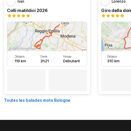
Ivan
Lorenzo
Colli matildici 2026
Distance
Durée
Niveau
Distance
119 km
2h21
Débutant
310 km
Toutes les balades moto Bologne