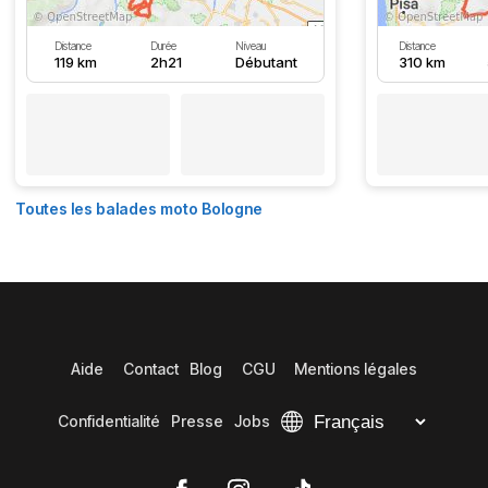
Distance
Durée
Niveau
Distance
119 km
2h21
Débutant
310 km
Toutes les balades moto Bologne
Aide
Contact
Blog
CGU
Mentions légales
Confidentialité
Presse
Jobs