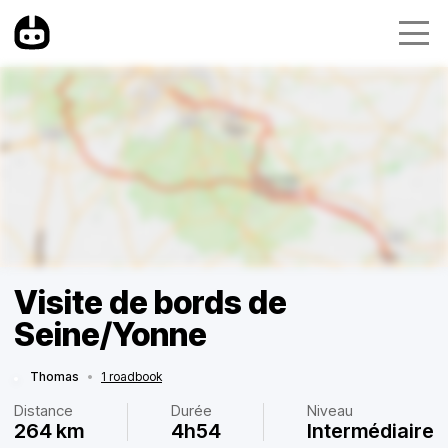
Visite de bords de
Seine/Yonne
Thomas
•
1 roadbook
Distance
Durée
Niveau
264 km
4h54
Intermédiaire