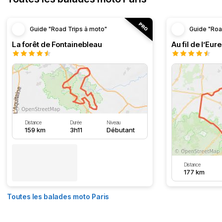
Guide "Road Trips à moto"
Guide "Roa
La forêt de Fontainebleau
Au fil de l’Eure
Distance
Durée
Niveau
159 km
3h11
Débutant
Distance
177 km
Toutes les balades moto Paris