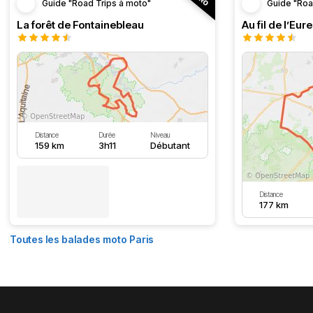
Guide "Road Trips à moto"
Guide "Roa
La forêt de Fontainebleau
Au fil de l’Eure
Distance
Durée
Niveau
159 km
3h11
Débutant
Distance
177 km
Toutes les balades moto Paris