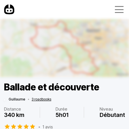
Ballade et découverte
Guillaume
•
3 roadbooks
Distance
Durée
Niveau
340 km
5h01
Débutant
•
1 avis