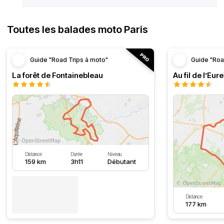
Toutes les balades moto Paris
Guide "Road Trips à moto"
Guide "Roa
La forêt de Fontainebleau
Au fil de l’Eure
Distance
Durée
Niveau
159 km
3h11
Débutant
Distance
177 km