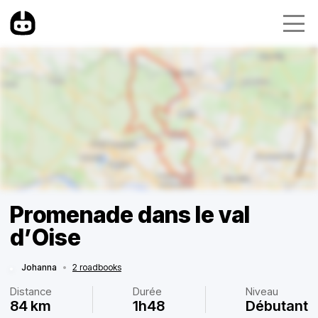
Promenade dans le val
d’Oise
Johanna
•
2 roadbooks
Distance
Durée
Niveau
84 km
1h48
Débutant