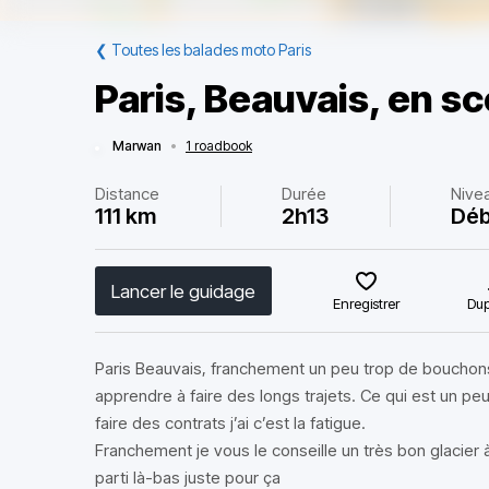
❮
Toutes les balades moto Paris
Paris, Beauvais, en s
Marwan
•
1 roadbook
Distance
Durée
Nive
111 km
2h13
Déb
Lancer le guidage
Enregistrer
Dup
Paris Beauvais, franchement un peu trop de bouchons
apprendre à faire des longs trajets. Ce qui est un peu
faire des contrats j’ai c’est la fatigue.
Franchement je vous le conseille un très bon glacier à
parti là-bas juste pour ça