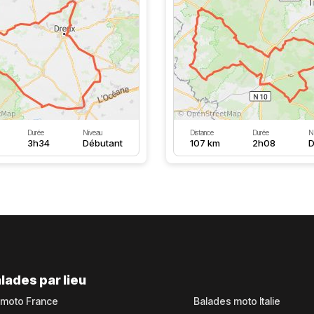
Durée
Niveau
Distance
Durée
N
3h34
Débutant
107 km
2h08
D
lades par lieu
 moto France
Balades moto Italie