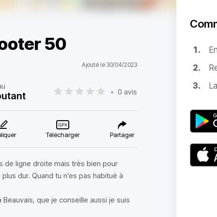
Comm
cooter 50
E
Ajouté le 30/04/2023
Re
La
au
•
0 avis
utant
liquer
Télécharger
Partager
 de ligne droite mais très bien pour
 plus dur. Quand tu n’es pas habitué à
 Beauvais, que je conseille aussi je suis