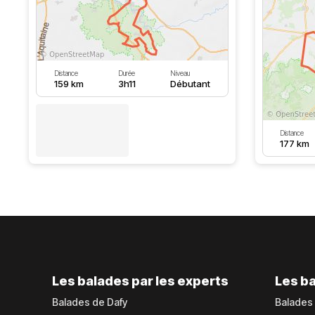
Distance
Durée
Niveau
159 km
3h11
Débutant
Distance
177 km
Les balades par les experts
Les ba
Balades de Dafy
Balades