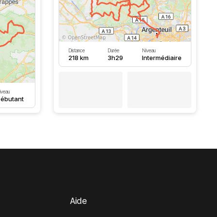
Distance
Durée
Niveau
218 km
3h29
Intermédiaire
iveau
ébutant
Aide