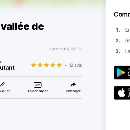
Comm
vallée de
E
Re
Ajouté le 02/03/2023
La
au
•
12 avis
utant
liquer
Télécharger
Partager