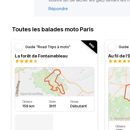
Répondre
Toutes les balades moto Paris
Guide "Road Trips à moto"
Guide 
La forêt de Fontainebleau
Au fil de l
Distance
Durée
Niveau
159 km
3h11
Débutant
Distance