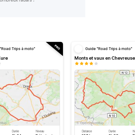
"Road Trips à moto"
Guide "Road Trips à moto"
’Eure
Monts et vaux en Chevreuse
Durée
Niveau
Distance
Durée
N