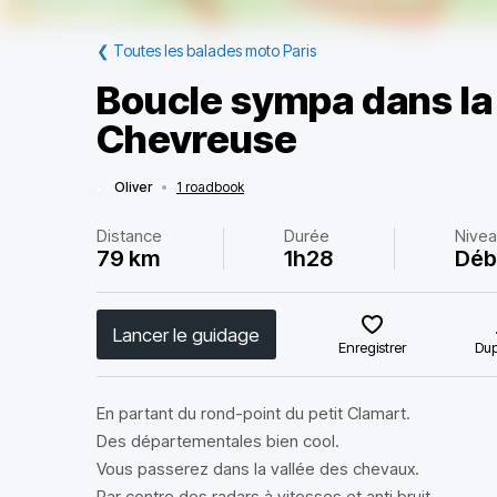
❮
Toutes les balades moto Paris
Boucle sympa dans la 
Chevreuse
Oliver
•
1 roadbook
Distance
Durée
Nive
79 km
1h28
Déb
Lancer le guidage
Enregistrer
Dup
En partant du rond-point du petit Clamart.
Des départementales bien cool.
Vous passerez dans la vallée des chevaux.
Par contre des radars à vitesses et anti bruit.