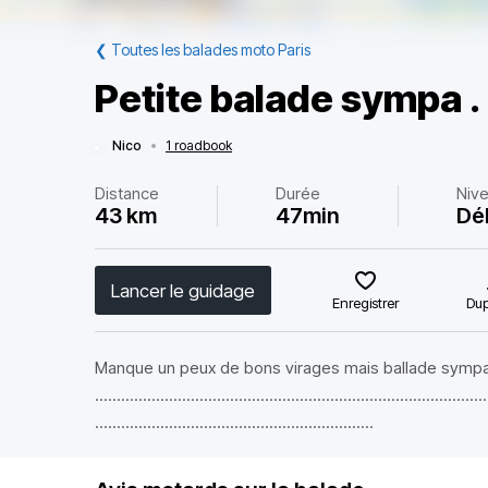
❮
Toutes les balades moto Paris
Petite balade sympa .
Nico
•
1 roadbook
Distance
Durée
Niv
43 km
47min
Dé
Lancer le guidage
Enregistrer
Dup
Manque un peux de bons virages mais ballade sympa 
..........................................................................................
................................................................