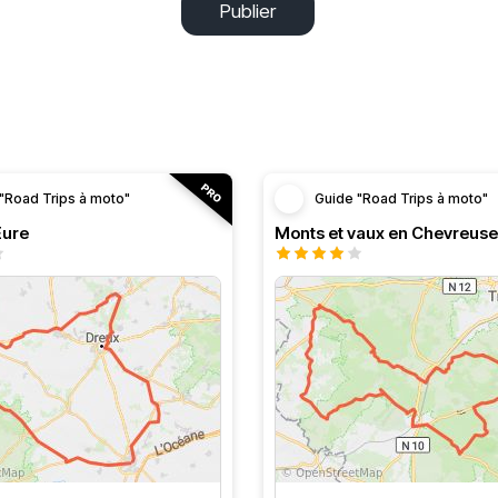
Publier
"Road Trips à moto"
Guide "Road Trips à moto"
’Eure
Monts et vaux en Chevreuse