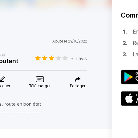
Comm
E
Ajouté le 29/10/2022
Re
La
eau
•
1 avis
butant
liquer
Télécharger
Partager
, route en bon état
.................................