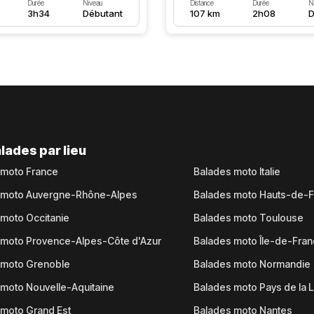
Durée
Niveau
Distance
Durée
N
3h34
Débutant
107 km
2h08
D
lades par lieu
 moto France
Balades moto Italie
 moto Auvergne-Rhône-Alpes
Balades moto Hauts-de-
moto Occitanie
Balades moto Toulouse
 moto Provence-Alpes-Côte d'Azur
Balades moto Île-de-Fra
 moto Grenoble
Balades moto Normandie
moto Nouvelle-Aquitaine
Balades moto Pays de la L
moto Grand Est
Balades moto Nantes