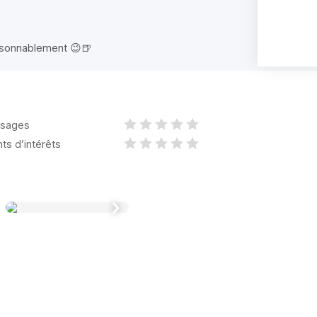
raisonnablement 😉🍺
sages
nts d’intérêts