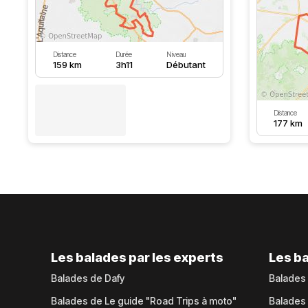
Distance
Durée
Niveau
159 km
3h11
Débutant
Distance
177 km
Les balades par les experts
Les ba
Balades de Dafy
Balades
Balades de Le guide "Road Trips à moto"
Balades