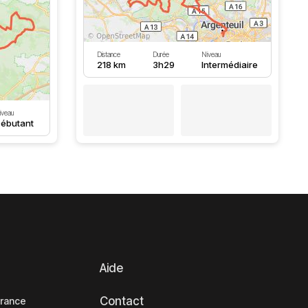
Distance
Durée
Niveau
218 km
3h29
Intermédiaire
iveau
ébutant
Aide
Contact
France