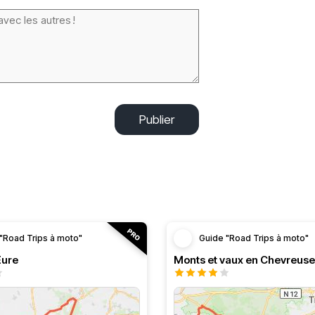
Publier
"Road Trips à moto"
Guide "Road Trips à moto"
’Eure
Monts et vaux en Chevreuse