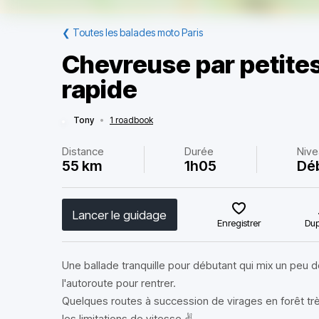
❮
Toutes les balades moto Paris
Chevreuse par petites
rapide
Tony
•
1 roadbook
Distance
Durée
Nive
55 km
1h05
Dé
Lancer le guidage
Enregistrer
Dup
Une ballade tranquille pour débutant qui mix un peu de
l'autoroute pour rentrer.
Quelques routes à succession de virages en forêt tr
les limitations de vitesse ✌️