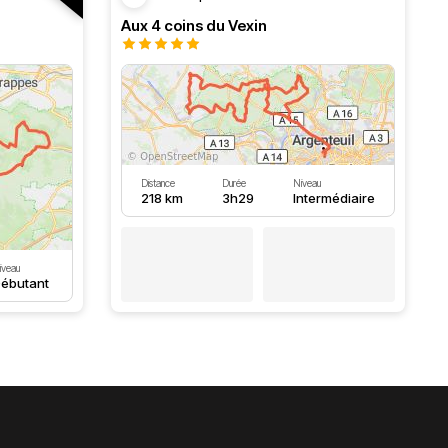
Aux 4 coins du Vexin
Distance
Durée
Niveau
218 km
3h29
Intermédiaire
iveau
ébutant