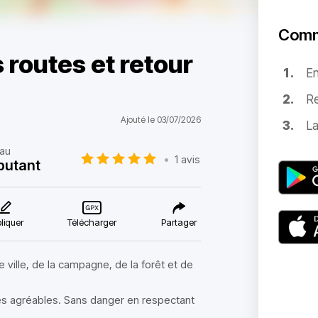
Comm
 routes et retour
E
Re
Ajouté le 03/07/2026
La
au
•
1 avis
butant
liquer
Télécharger
Partager
 ville, de la campagne, de la forêt et de
ès agréables. Sans danger en respectant