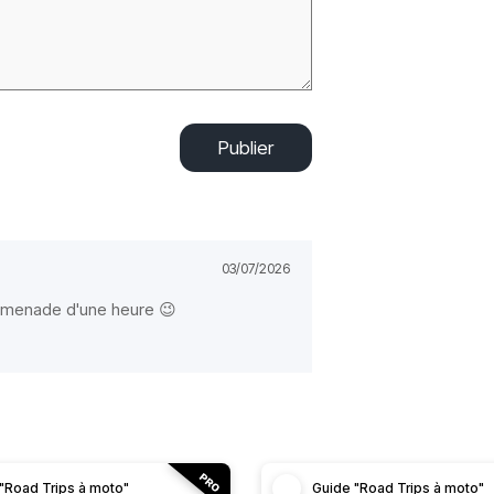
Publier
03/07/2026
romenade d'une heure 😉
"Road Trips à moto"
Guide "Road Trips à moto"