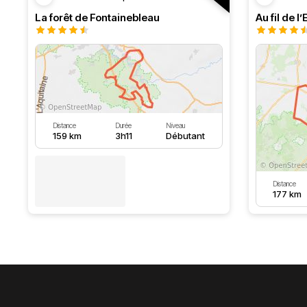
La forêt de Fontainebleau
Au fil de l
Distance
Durée
Niveau
159 km
3h11
Débutant
Distance
177 km