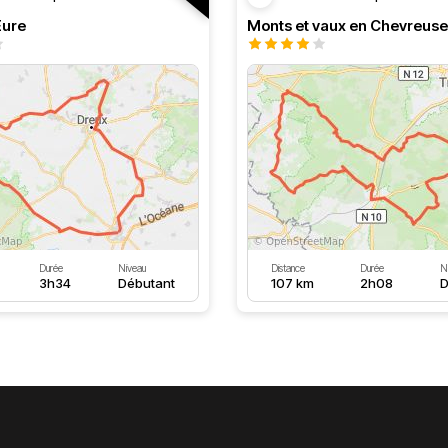
’Eure
Monts et vaux en Chevreuse
Durée
Niveau
Distance
Durée
N
3h34
Débutant
107 km
2h08
D