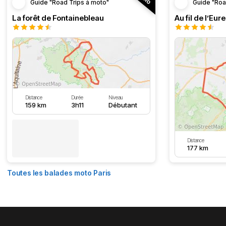
Guide "Road Trips à moto"
Guide "Roa
La forêt de Fontainebleau
Au fil de l’Eure
Distance
Durée
Niveau
159 km
3h11
Débutant
Distance
177 km
Toutes les balades moto Paris