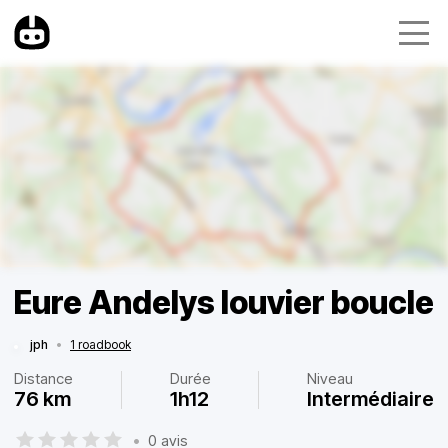
Eure Andelys louvier boucle
jph
•
1 roadbook
Distance
Durée
Niveau
76 km
1h12
Intermédiaire
•
0 avis