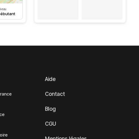
iveau
ébutant
Aide
Contact
France
Blog
nce
CGU
oire
Mentions légales