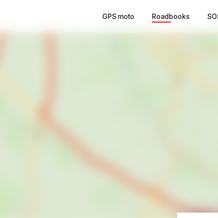
GPS moto
Roadbooks
SO