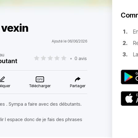
Comm
 vexin
E
Ajouté le 06/06/2026
Re
La
au
•
0 avis
butant
liquer
Télécharger
Partager
ites . Sympa a faire avec des débutants.
lir l espace donc de je fais des phrases