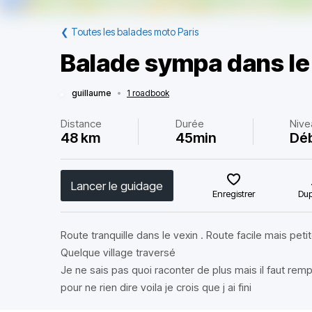
❮
Toutes les balades moto Paris
Balade sympa dans le
guillaume
•
1 roadbook
Distance
Durée
Nive
48 km
45min
Dé
Lancer le guidage
Enregistrer
Dup
Route tranquille dans le vexin . Route facile mais pet
Quelque village traversé
Je ne sais pas quoi raconter de plus mais il faut remp
pour ne rien dire voila je crois que j ai fini