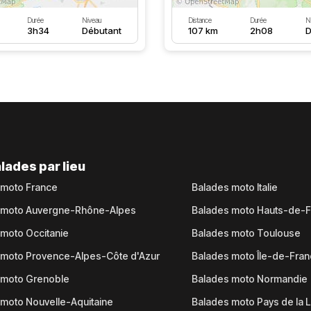
Durée
Niveau
Distance
Durée
N
3h34
Débutant
107 km
2h08
D
lades par lieu
 moto France
Balades moto Italie
 moto Auvergne-Rhône-Alpes
Balades moto Hauts-de-
moto Occitanie
Balades moto Toulouse
 moto Provence-Alpes-Côte d'Azur
Balades moto Île-de-Fra
 moto Grenoble
Balades moto Normandie
moto Nouvelle-Aquitaine
Balades moto Pays de la L