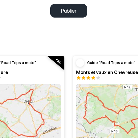
Publier
"Road Trips à moto"
Guide "Road Trips à moto"
’Eure
Monts et vaux en Chevreuse