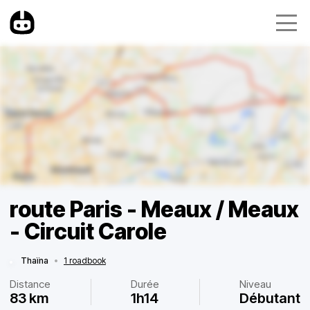
route Paris - Meaux / Meaux
- Circuit Carole
Thaïna
•
1 roadbook
Distance
Durée
Niveau
83 km
1h14
Débutant