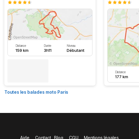
Distance
Durée
Niveau
159 km
3h11
Débutant
Distance
177 km
Toutes les balades moto Paris
Aide
Contact
Blog
CGU
Mentions légales