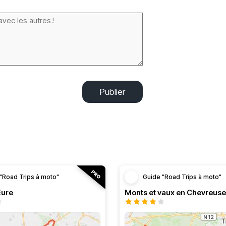
Publier
"Road Trips à moto"
Guide "Road Trips à moto"
’Eure
Monts et vaux en Chevreuse