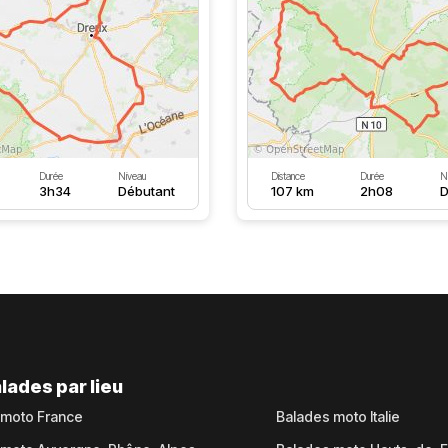
Durée
Niveau
Distance
Durée
N
3h34
Débutant
107 km
2h08
D
lades par lieu
 moto France
Balades moto Italie