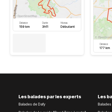
Distance
Durée
Niveau
159 km
3h11
Débutant
Distance
177 km
Les balades par les experts
Les ba
Balades de Dafy
Balades