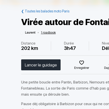
❮
Toutes les balades moto Paris
Virée autour de Font
Laurent
•
1 roadbook
Distance
Durée
Niv
202 km
3h47
Dé
Lancer le guidage
Enregistrer
Dup
Une petite boucle entre Pantin, Barbizon, Nemours et
Fontainebleau. La sortie de Paris comme d’hab pas g
mais ensuite ça déroule bien.
Pause déj obligatoire à Barbizon pour ceux qui ne c