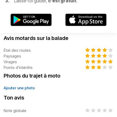
Laisse-toi guider,
c’est gratuit
.
Avis motards sur la balade
État des routes
Paysages
Virages
Points d’intérêts
Photos du trajet à moto
Ajouter une photo
Ton avis
Note globale