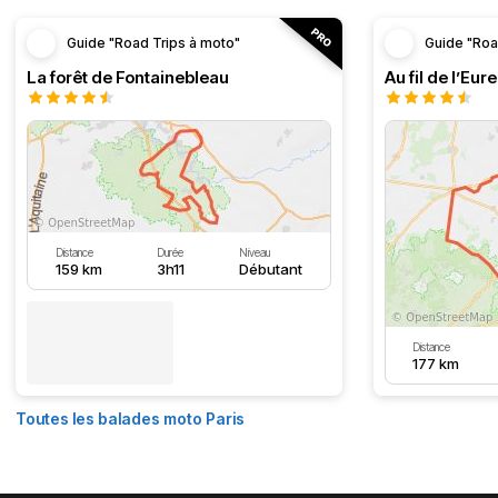
Guide "Road Trips à moto"
Guide "Roa
La forêt de Fontainebleau
Au fil de l’Eure
Distance
Durée
Niveau
159 km
3h11
Débutant
Distance
177 km
Toutes les balades moto Paris