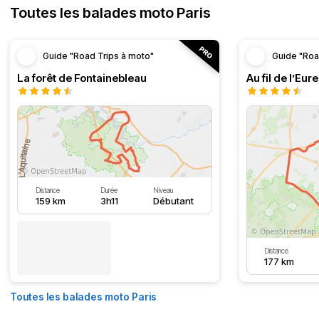
Toutes les balades moto Paris
Guide "Road Trips à moto"
Guide "Roa
La forêt de Fontainebleau
Au fil de l’Eure
Distance
Durée
Niveau
159 km
3h11
Débutant
Distance
177 km
Toutes les balades moto Paris