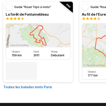
Guide "Road Trips à moto"
Guide "Roa
La forêt de Fontainebleau
Au fil de l’Eure
Distance
Durée
Niveau
159 km
3h11
Débutant
Distance
177 km
Toutes les balades moto Paris