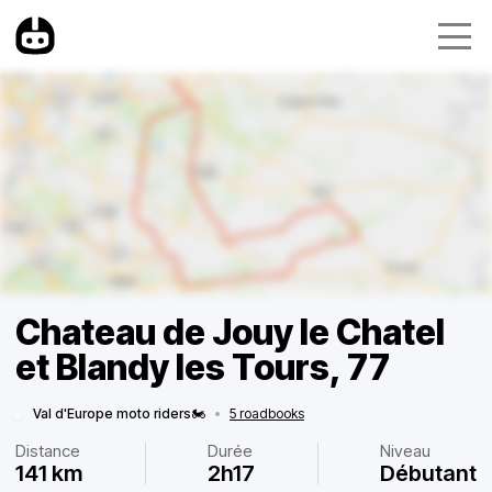
Chateau de Jouy le Chatel
et Blandy les Tours, 77
Val d'Europe moto riders🏍
•
5 roadbooks
Distance
Durée
Niveau
141 km
2h17
Débutant