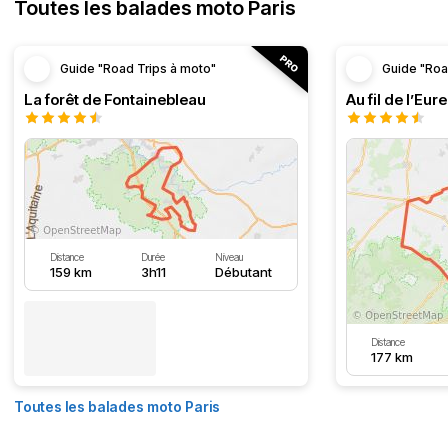
Toutes les balades moto Paris
Guide "Road Trips à moto"
Guide "Roa
La forêt de Fontainebleau
Au fil de l’Eure
Distance
Durée
Niveau
159 km
3h11
Débutant
Distance
177 km
Toutes les balades moto Paris