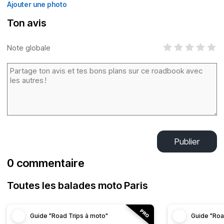
Ajouter une photo
Ton avis
Note globale
Publier
0 commentaire
Toutes les balades moto Paris
Guide "Road Trips à moto"
Guide "Roa