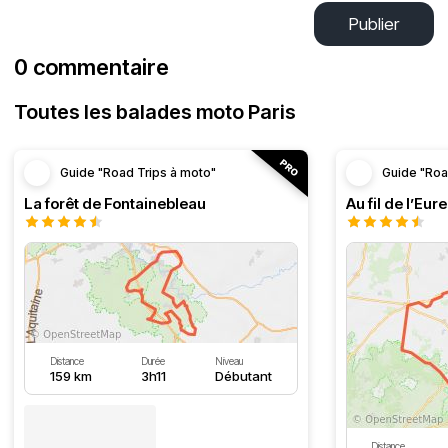
Publier
0 commentaire
Toutes les balades moto Paris
Guide "Road Trips à moto"
Guide "Roa
La forêt de Fontainebleau
Au fil de l’Eure
Distance
Durée
Niveau
159 km
3h11
Débutant
Distance