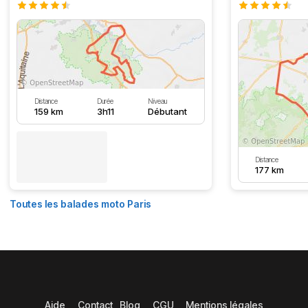
Distance
Durée
Niveau
159 km
3h11
Débutant
Distance
177 km
Toutes les balades moto Paris
Aide
Contact
Blog
CGU
Mentions légales