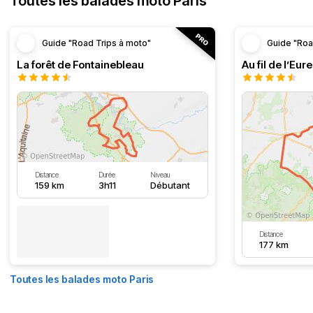
Toutes les balades moto Paris
Guide "Road Trips à moto"
Guide "Roa
La forêt de Fontainebleau
Au fil de l’Eure
Distance
Durée
Niveau
159 km
3h11
Débutant
Distance
177 km
Toutes les balades moto Paris